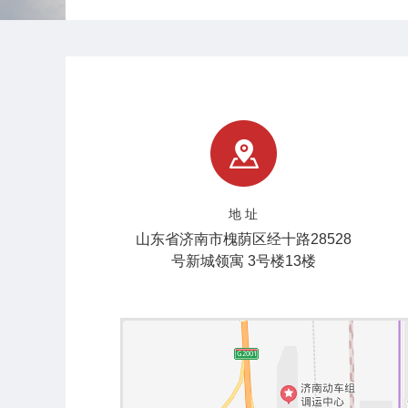
地 址
山东省济南市槐荫区经十路28528
号新城领寓 3号楼13楼