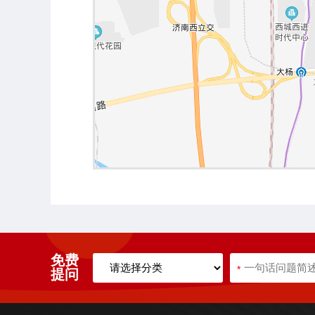
免费
*
提问